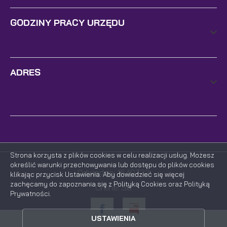
GODZINY PRACY URZĘDU
ADRES
Strona korzysta z plików cookies w celu realizacji usług. Możesz
określić warunki przechowywania lub dostępu do plików cookies
Odwiedzin: 1640732
klikając przycisk Ustawienia. Aby dowiedzieć się więcej
zachęcamy do zapoznania się z Polityką Cookies oraz Polityką
ZAPISZ WYBRANE
Online: 56
Prywatności.
ZEZWÓL NA WSZYSTKIE
USTAWIENIA