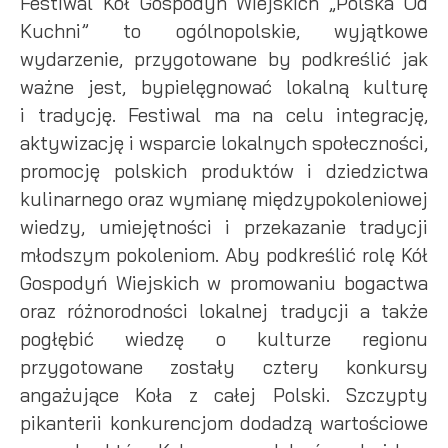
Festiwal Kół Gospodyń Wiejskich „Polska Od
Twoich zwyczajów dotyczących przeglądanej witryny
internetowej. Treści promocyjne mogą pojawić się na stronach
Kuchni” to ogólnopolskie, wyjątkowe
podmiotów trzecich lub firm będących naszymi partnerami
wydarzenie, przygotowane by podkreślić jak
oraz innych dostawców usług. Firmy te działają w charakterze
pośredników prezentujących nasze treści w postaci
ważne jest, bypielęgnować lokalną kulturę
wiadomości, ofert, komunikatów mediów społecznościowych.
i tradycję. Festiwal ma na celu integrację,
aktywizację i wsparcie lokalnych społeczności,
promocję polskich produktów i dziedzictwa
kulinarnego oraz wymianę międzypokoleniowej
wiedzy, umiejętności i przekazanie tradycji
młodszym pokoleniom. Aby podkreślić rolę Kół
Gospodyń Wiejskich w promowaniu bogactwa
oraz różnorodności lokalnej tradycji a także
pogłębić wiedzę o kulturze regionu
przygotowane zostały cztery konkursy
angażujące Koła z całej Polski. Szczypty
pikanterii konkurencjom dodadzą wartościowe