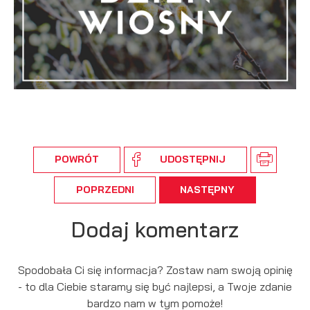
podmiotów trzecich lub firm będących naszymi partnerami
oraz innych dostawców usług. Firmy te działają w charakterze
pośredników prezentujących nasze treści w postaci
wiadomości, ofert, komunikatów mediów społecznościowych.
POWRÓT
UDOSTĘPNIJ
POPRZEDNI
NASTĘPNY
Dodaj komentarz
Spodobała Ci się informacja? Zostaw nam swoją opinię
- to dla Ciebie staramy się być najlepsi, a Twoje zdanie
bardzo nam w tym pomoże!