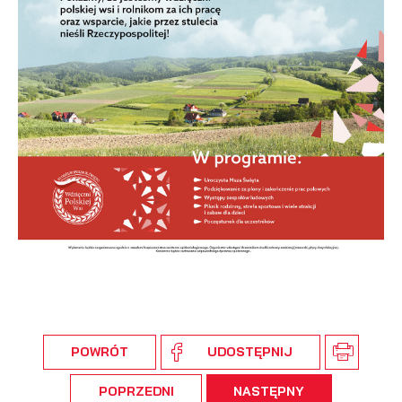
podmiotów trzecich lub firm będących naszymi partnerami
oraz innych dostawców usług. Firmy te działają w charakterze
pośredników prezentujących nasze treści w postaci
wiadomości, ofert, komunikatów mediów społecznościowych.
POWRÓT
UDOSTĘPNIJ
POPRZEDNI
NASTĘPNY