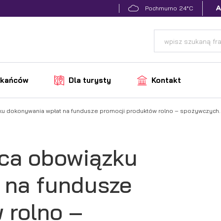
24°C
Pochmurno
zkańców
Dla turysty
Kontakt
ku dokonywania wpłat na fundusze promocji produktów rolno – spożywczych.
ąca obowiązku
 na fundusze
 rolno –