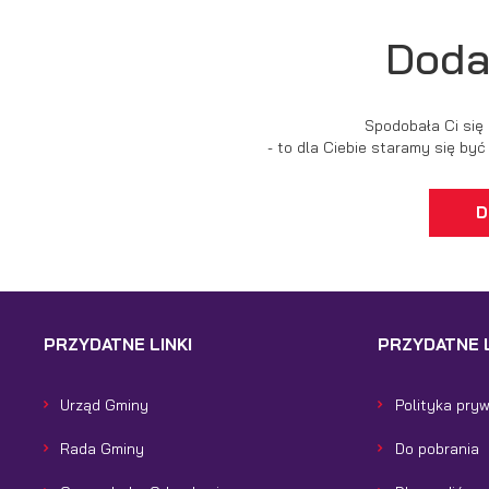
Doda
Spodobała Ci się
- to dla Ciebie staramy się by
D
PRZYDATNE LINKI
PRZYDATNE L
Urząd Gminy
Polityka pry
Rada Gminy
Do pobrania