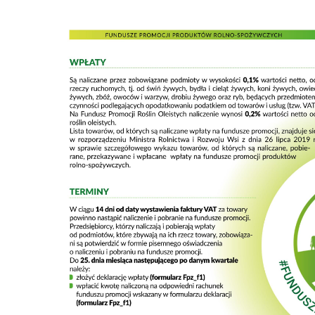
S
j
N
Ni
um
Pl
Wi
do
fo
za
F
Te
wp
fu
Dz
Wi
fu
pr