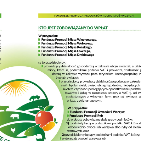
zanujemy Twoją prywatność. Możesz zmienić ustawienia cookies lub zaakceptow
e wszystkie. W dowolnym momencie możesz dokonać zmiany swoich ustawień.
iezbędne
ezbędne pliki cookies służą do prawidłowego funkcjonowania strony internetowej
ożliwiają Ci komfortowe korzystanie z oferowanych przez nas usług.
iki cookies odpowiadają na podejmowane przez Ciebie działania w celu m.in.
ęcej
stosowania Twoich ustawień preferencji prywatności, logowania czy wypełniania
rmularzy. Dzięki plikom cookies strona, z której korzystasz, może działać bez
kłóceń.
unkcjonalne i personalizacyjne
go typu pliki cookies umożliwiają stronie internetowej zapamiętanie
rowadzonych przez Ciebie ustawień oraz personalizację określonych
nkcjonalności czy prezentowanych treści.
ZAPISZ WYBRANE
ięki tym plikom cookies możemy zapewnić Ci większy komfort korzystania z
ęcej
nkcjonalności naszej strony poprzez dopasowanie jej do Twoich indywidualnych
ZEZWÓL NA WSZYSTKIE
eferencji. Wyrażenie zgody na funkcjonalne i personalizacyjne pliki cookies