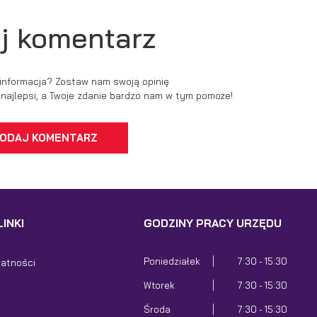
j komentarz
 informacja? Zostaw nam swoją opinię
ć najlepsi, a Twoje zdanie bardzo nam w tym pomoże!
ODAJ KOMENTARZ
INKI
GODZINY PRACY URZĘDU
Poniedziałek
7:30 - 15:30
watności
Wtorek
7:30 - 15:30
Środa
7:30 - 15:30