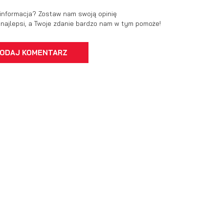
 informacja? Zostaw nam swoją opinię
ć najlepsi, a Twoje zdanie bardzo nam w tym pomoże!
stawienia
ODAJ KOMENTARZ
zanujemy Twoją prywatność. Możesz zmienić ustawienia cookies lub zaakceptow
e wszystkie. W dowolnym momencie możesz dokonać zmiany swoich ustawień.
iezbędne
ezbędne pliki cookies służą do prawidłowego funkcjonowania strony internetowej
ożliwiają Ci komfortowe korzystanie z oferowanych przez nas usług.
iki cookies odpowiadają na podejmowane przez Ciebie działania w celu m.in.
ęcej
stosowania Twoich ustawień preferencji prywatności, logowania czy wypełniania
rmularzy. Dzięki plikom cookies strona, z której korzystasz, może działać bez
kłóceń.
unkcjonalne i personalizacyjne
go typu pliki cookies umożliwiają stronie internetowej zapamiętanie
rowadzonych przez Ciebie ustawień oraz personalizację określonych
nkcjonalności czy prezentowanych treści.
ięki tym plikom cookies możemy zapewnić Ci większy komfort korzystania z
ęcej
nkcjonalności naszej strony poprzez dopasowanie jej do Twoich indywidualnych