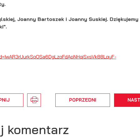
y.
lskiej, Joanny Bartoszek i Joanny Suskiej. Dziękujemy
i".
id=IwAR3rUurkSqOSa6DgLzqFdApNHqiSxsVk88LqyF-
PNIJ
POPRZEDNI
NAS
j komentarz