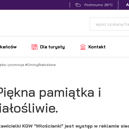
28°C
Pochmurno
zkańców
Dla turysty
Kontakt
tka i promocja #GminyBiałośliwie.
Piękna pamiątka i
łośliwie.
awicielki KGW "Włościanki" jest występ w reklamie sie