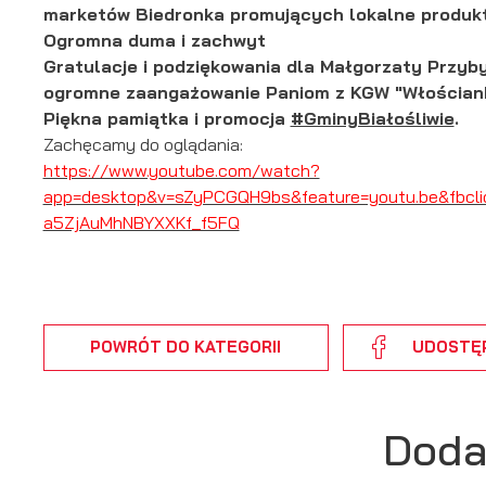
marketów Biedronka promujących lokalne produkt
Ogromna duma i zachwyt
Gratulacje i podziękowania dla Małgorzaty Przyby
ogromne zaangażowanie Paniom z KGW "Włościank
Piękna pamiątka i promocja
#GminyBiałośliwie
.
Zachęcamy do oglądania:
https://www.youtube.com/watch?
app=desktop&v=sZyPCGQH9bs&feature=youtu.be&fbcl
a5ZjAuMhNBYXXKf_f5FQ
POWRÓT
DO KATEGORII
UDOSTĘ
Doda