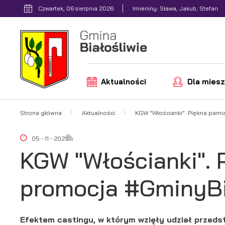
Przejdź do menu.
Przejdź do wyszukiwarki.
Przejdź do treści.
Przejdź do ustawień wielkości czcionki.
Włącz wersję kontrastową strony.
Czwartek, 06 sierpnia 2026
Imieniny: Sława, Jakub, Stefan
Aktualności
Dla mies
Strona główna
Aktualności
KGW "Włościanki". Piękna pamią
05 - 11 - 2021
KGW "Włościanki". 
promocja #GminyBia
Efektem castingu, w którym wzięły udział przedst