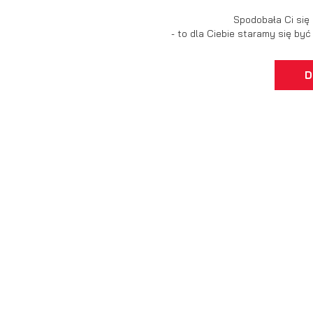
Spodobała Ci się
- to dla Ciebie staramy się by
U
D
S
j
N
Ni
um
Pl
Wi
do
fo
za
F
Te
wp
fu
Dz
Wi
fu