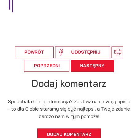
podmiotów trzecich lub firm będących naszymi partnerami
oraz innych dostawców usług. Firmy te działają w charakterze
pośredników prezentujących nasze treści w postaci
wiadomości, ofert, komunikatów mediów społecznościowych.
POWRÓT
UDOSTĘPNIJ
POPRZEDNI
NASTĘPNY
Dodaj komentarz
Spodobała Ci się informacja? Zostaw nam swoją opinię
- to dla Ciebie staramy się być najlepsi, a Twoje zdanie
bardzo nam w tym pomoże!
DODAJ KOMENTARZ