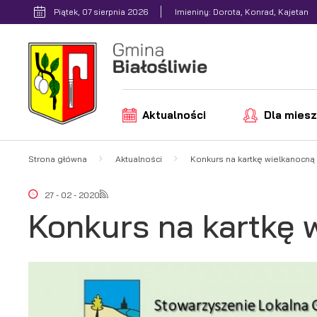
Przejdź do menu.
Przejdź do wyszukiwarki.
Przejdź do treści.
Przejdź do ustawień wielkości czcionki.
Włącz wersję kontrastową strony.
Piątek, 07 sierpnia 2026
Imieniny: Dorota, Konrad, Kajetan
Aktualności
Dla mies
Strona główna
Aktualności
Konkurs na kartkę wielkanocną
27 - 02 - 2020
Konkurs na kartkę 