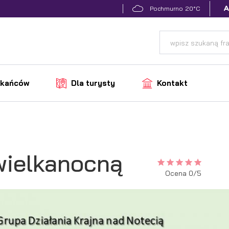
20°C
Pochmurno
zkańców
Dla turysty
Kontakt
wielkanocną
Ocena 0/5