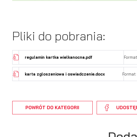
U
Pliki do pobrania:
S
j
regulamin kartka wielkanocna.pdf
Format
N
Ni
karta zgloszeniowa i oswiadczenie.docx
Format:
um
Pl
Wi
do
fo
za
F
POWRÓT
DO KATEGORII
UDOSTĘ
Te
wp
fu
Dz
Doda
Wi
fu