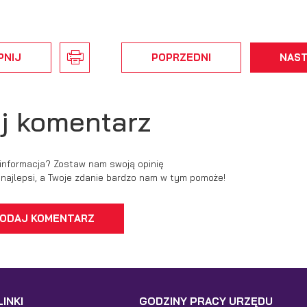
ęcej
odstawie analizy Twoich upodobań oraz Twoich zwyczajów dotyczących
zeglądanej witryny internetowej. Treści promocyjne mogą pojawić się na stronac
dmiotów trzecich lub firm będących naszymi partnerami oraz innych dostawców
ług. Firmy te działają w charakterze pośredników prezentujących nasze treści w
PNIJ
POPRZEDNI
NAS
ostaci wiadomości, ofert, komunikatów mediów społecznościowych.
j komentarz
 informacja? Zostaw nam swoją opinię
ć najlepsi, a Twoje zdanie bardzo nam w tym pomoże!
ODAJ KOMENTARZ
INKI
GODZINY PRACY URZĘDU