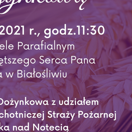
stawienia
zanujemy Twoją prywatność. Możesz zmienić ustawienia cookies lub zaakceptow
e wszystkie. W dowolnym momencie możesz dokonać zmiany swoich ustawień.
iezbędne
ezbędne pliki cookies służą do prawidłowego funkcjonowania strony internetowej