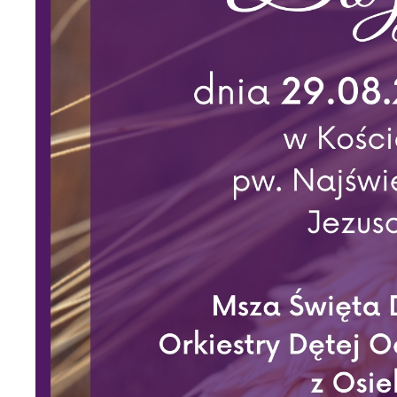
U
S
j
N
Ni