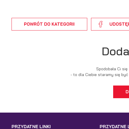
Wi
p
pr
po
us
POWRÓT
DO KATEGORII
UDOSTĘ
p
Doda
Spodobała Ci się
- to dla Ciebie staramy się by
D
PRZYDATNE LINKI
PRZYDATNE L