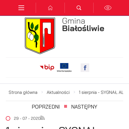
Przejdź do menu.
Przejdź do wyszukiwarki.
Przejdź do treści.
Przejdź do ustawień wielkości czcionki.
Włącz wersję kontrastową strony.
Ustawienia
Szanujemy Twoją prywatność. Możesz zmienić ustawienia
cookies lub zaakceptować je wszystkie. W dowolnym
momencie możesz dokonać zmiany swoich ustawień.
Niezbędne
Niezbędne pliki cookies służą do prawidłowego
funkcjonowania strony internetowej i umożliwiają Ci
komfortowe korzystanie z oferowanych przez nas usług.
Pliki cookies odpowiadają na podejmowane przez Ciebie
Strona główna
Aktualności
1 sierpnia - SYGNAŁ AL
Więcej
działania w celu m.in. dostosowania Twoich ustawień
preferencji prywatności, logowania czy wypełniania
POPRZEDNI
NASTĘPNY
formularzy. Dzięki plikom cookies strona, z której korzystasz,
Funkcjonalne i personalizacyjne
może działać bez zakłóceń.
29 - 07 - 2020
Tego typu pliki cookies umożliwiają stronie internetowej
zapamiętanie wprowadzonych przez Ciebie ustawień oraz