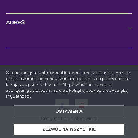
ADRES
Strona korzysta z plików cookies w celu realizacji usług. Możesz
określić warunki przechowywania lub dostępu do plików cookies
Odwiedzin: 1640925
klikając przycisk Ustawienia. Aby dowiedzieć się więcej
zachęcamy do zapoznania się z Polityką Cookies oraz Polityką
Online: 89
Prywatności.
ZAPISZ WYBRANE
USTAWIENIA
ZEZWÓL NA WSZYSTKIE
Copyright by bialosliwie.pl
Powered by
2ClickPortal®
- Portale nowej generacji
ZEZWÓL NA WSZYSTKIE