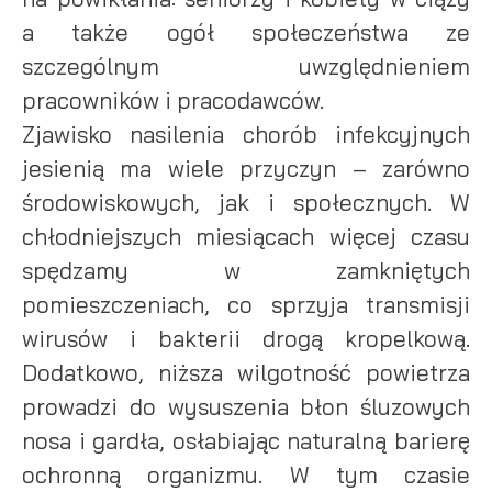
partnerów.
cookies gwarantuje dostępność wszystkich funkcjonalności.
a także ogół społeczeństwa ze
szczególnym uwzględnieniem
Promocyjne pliki cookies służą do prezentowania Ci naszych
Więcej
komunikatów na podstawie analizy Twoich upodobań oraz
pracowników i pracodawców.
Twoich zwyczajów dotyczących przeglądanej witryny
Zjawisko nasilenia chorób infekcyjnych
internetowej. Treści promocyjne mogą pojawić się na stronach
podmiotów trzecich lub firm będących naszymi partnerami
jesienią ma wiele przyczyn – zarówno
oraz innych dostawców usług. Firmy te działają w charakterze
środowiskowych, jak i społecznych. W
pośredników prezentujących nasze treści w postaci
wiadomości, ofert, komunikatów mediów społecznościowych.
chłodniejszych miesiącach więcej czasu
spędzamy w zamkniętych
pomieszczeniach, co sprzyja transmisji
wirusów i bakterii drogą kropelkową.
Dodatkowo, niższa wilgotność powietrza
prowadzi do wysuszenia błon śluzowych
nosa i gardła, osłabiając naturalną barierę
ochronną organizmu. W tym czasie