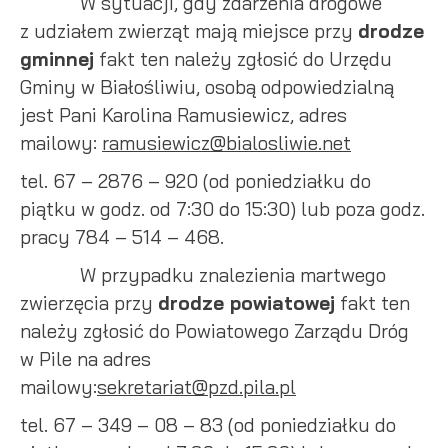
W sytuacji, gdy zdarzenia drogowe
internetowej. Treści promocyjne mogą pojawić się na stronach
podmiotów trzecich lub firm będących naszymi partnerami
z udziałem zwierząt mają miejsce przy
drodze
oraz innych dostawców usług. Firmy te działają w charakterze
gminnej
fakt ten należy zgłosić do Urzędu
pośredników prezentujących nasze treści w postaci
Gminy w Białośliwiu, osobą odpowiedzialną
wiadomości, ofert, komunikatów mediów społecznościowych.
jest Pani Karolina Ramusiewicz, adres
mailowy:
ramusiewicz@bialosliwie.net
tel. 67 – 2876 – 920 (od poniedziałku do
piątku w godz. od 7:30 do 15:30) lub poza godz.
pracy 784 – 514 – 468.
W przypadku znalezienia martwego
zwierzęcia przy
drodze powiatowej
fakt ten
należy zgłosić do Powiatowego Zarządu Dróg
w Pile na adres
mailowy:
sekretariat@pzd.pila.pl
tel. 67 – 349 – 08 – 83 (od poniedziałku do