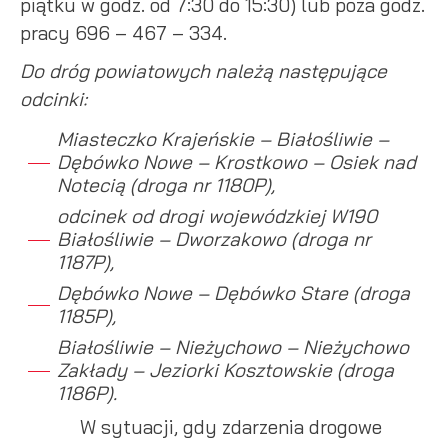
piątku w godz. od 7:30 do 15:30) lub poza godz.
pracy 696 – 467 – 334.
Do dróg powiatowych należą następujące
odcinki:
Miasteczko Krajeńskie – Białośliwie –
Dębówko Nowe – Krostkowo – Osiek nad
Notecią (droga nr 1180P),
odcinek od drogi wojewódzkiej W190
Białośliwie – Dworzakowo (droga nr
1187P),
Dębówko Nowe – Dębówko Stare (droga
1185P),
Białośliwie – Nieżychowo – Nieżychowo
Zakłady – Jeziorki Kosztowskie (droga
1186P).
W sytuacji, gdy zdarzenia drogowe