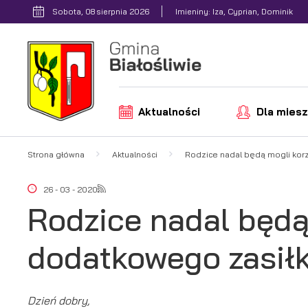
Przejdź do menu.
Przejdź do wyszukiwarki.
Przejdź do treści.
Przejdź do ustawień wielkości czcionki.
Włącz wersję kontrastową strony.
Sobota, 08 sierpnia 2026
Imieniny: Iza, Cyprian, Dominik
Aktualności
Dla mies
Strona główna
Aktualności
Rodzice nadal będą mogli kor
26 - 03 - 2020
Rodzice nadal będą
dodatkowego zasił
Dzień dobry,