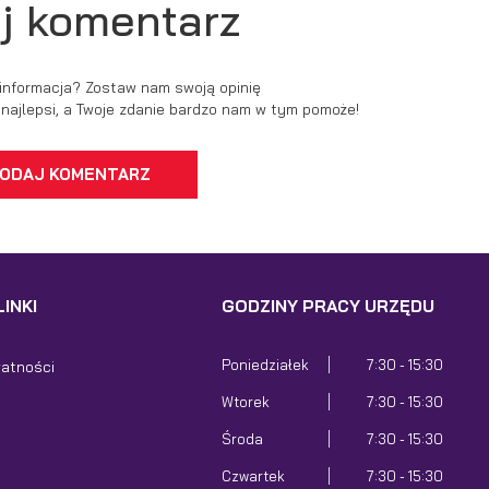
j komentarz
 informacja? Zostaw nam swoją opinię
ć najlepsi, a Twoje zdanie bardzo nam w tym pomoże!
ODAJ KOMENTARZ
INKI
GODZINY PRACY URZĘDU
Poniedziałek
7:30 - 15:30
watności
Wtorek
7:30 - 15:30
Środa
7:30 - 15:30
Czwartek
7:30 - 15:30