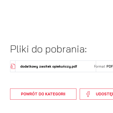
Co
Wi
wi
s
w
pr
R
co
Dz
ak
Pr
Wi
p
Pliki do pobrania:
pr
po
us
p
dodatkowy zasiłek opiekuńczy.pdf
Format:
PDF
POWRÓT
DO KATEGORII
UDOSTĘ