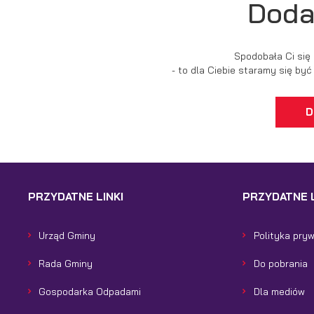
Doda
Spodobała Ci się
- to dla Ciebie staramy się by
D
PRZYDATNE LINKI
PRZYDATNE L
Urząd Gminy
Polityka pry
Rada Gminy
Do pobrania
Gospodarka Odpadami
Dla mediów