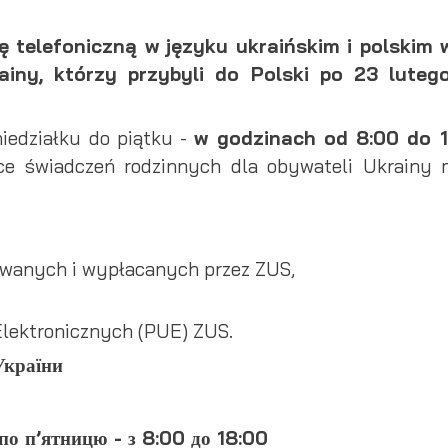
ę telefoniczną w języku ukraińskim i polskim 
iny, którzy przybyli do Polski po 23 luteg
niedziałku do piątku -
w godzinach od 8:00 do 
ce świadczeń rodzinnych dla obywateli Ukrainy 
awanych i wypłacanych przez ZUS,
 Elektronicznych (PUE) ZUS.
України
 по п’ятницю - з 8:00 до 18:00