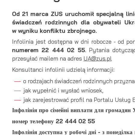
Od 21 marca ZUS uruchomił specjalną lini
świadczeń rodzinnych dla obywateli Ukra
w wyniku konfliktu zbrojnego.
Infolinia jest dostępna w dni robocze - od po
numerem 22 444 02 55
. Pytania dotyczą
przesyłać mailem na adres
UA@zus.pl
Konsultanci infolinii udzielą informacji:
o rodzajach świadczeń rodzinnych przyzn
jak wypełnić i wysłać wniosek,
jak zarejestrować profil na Portalu Usług
Інфолінія про сімейні виплати для громадян 
номер телефону 22 444 02 55
Інфолінія доступна у робочі дні - з понеділка