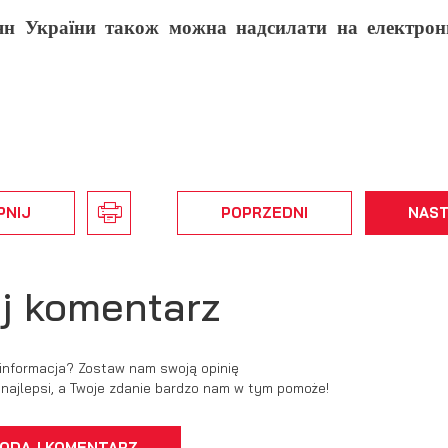
ян України також можна надсилати на електрон
stawienia
zanujemy Twoją prywatność. Możesz zmienić ustawienia cookies lub zaakceptow
e wszystkie. W dowolnym momencie możesz dokonać zmiany swoich ustawień.
PNIJ
POPRZEDNI
NAS
iezbędne
ezbędne pliki cookies służą do prawidłowego funkcjonowania strony internetowej
ożliwiają Ci komfortowe korzystanie z oferowanych przez nas usług.
j komentarz
iki cookies odpowiadają na podejmowane przez Ciebie działania w celu m.in.
ęcej
stosowania Twoich ustawień preferencji prywatności, logowania czy wypełniania
rmularzy. Dzięki plikom cookies strona, z której korzystasz, może działać bez
kłóceń.
 informacja? Zostaw nam swoją opinię
unkcjonalne i personalizacyjne
ć najlepsi, a Twoje zdanie bardzo nam w tym pomoże!
go typu pliki cookies umożliwiają stronie internetowej zapamiętanie
rowadzonych przez Ciebie ustawień oraz personalizację określonych
nkcjonalności czy prezentowanych treści.
ODAJ KOMENTARZ