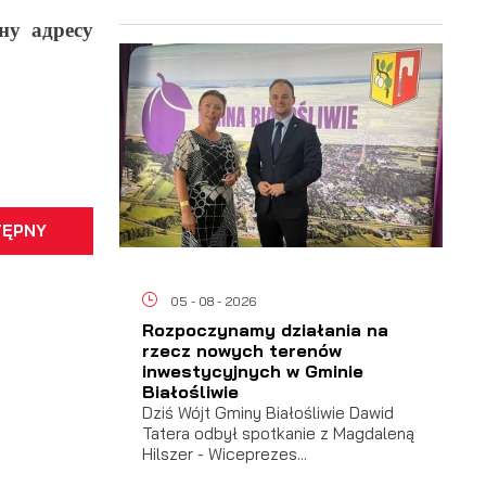
ну адресу
ać
TĘPNY
 i
05 - 08 - 2026
Rozpoczynamy działania na
rzecz nowych terenów
inwestycyjnych w Gminie
Białośliwie
Dziś Wójt Gminy Białośliwie Dawid
Tatera odbył spotkanie z Magdaleną
Hilszer - Wiceprezes...