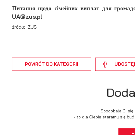
Питання щодо сімейних виплат для громад
UA@zus.pl
źródło: ZUS
U
S
j
POWRÓT
DO KATEGORII
UDOSTĘ
N
Ni
um
Doda
Pl
Wi
do
fo
za
Spodobała Ci się
F
- to dla Ciebie staramy się by
Te
wp
fu
D