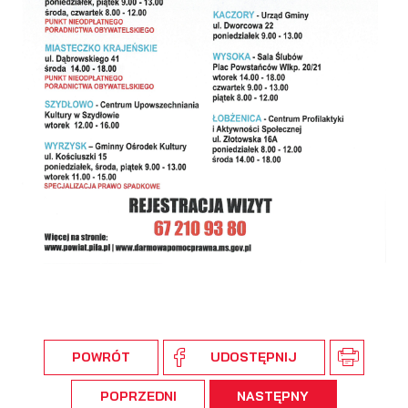
podmiotów trzecich lub firm będących naszymi partnerami
oraz innych dostawców usług. Firmy te działają w charakterze
pośredników prezentujących nasze treści w postaci
wiadomości, ofert, komunikatów mediów społecznościowych.
POWRÓT
UDOSTĘPNIJ
POPRZEDNI
NASTĘPNY