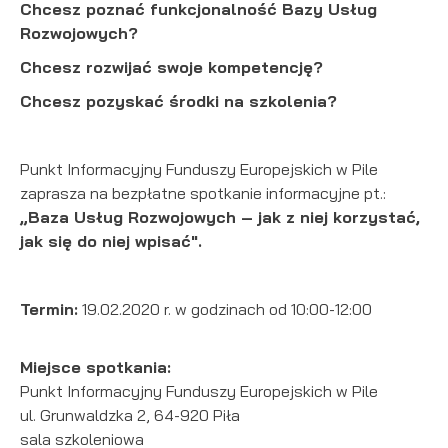
internetowej. Treści promocyjne mogą pojawić się na stronach
Chcesz poznać funkcjonalność Bazy Usług
podmiotów trzecich lub firm będących naszymi partnerami
Rozwojowych?
oraz innych dostawców usług. Firmy te działają w charakterze
Chcesz rozwijać swoje kompetencję?
pośredników prezentujących nasze treści w postaci
wiadomości, ofert, komunikatów mediów społecznościowych.
Chcesz pozyskać środki na szkolenia?
Punkt Informacyjny Funduszy Europejskich w Pile
zaprasza na bezpłatne spotkanie informacyjne pt.:
„Baza Usług Rozwojowych – jak z niej korzystać,
jak się do niej wpisać".
Termin:
19.02.2020 r. w godzinach od 10:00-12:00
Miejsce spotkania:
Punkt Informacyjny Funduszy Europejskich w Pile
ul. Grunwaldzka 2, 64-920 Piła
sala szkoleniowa