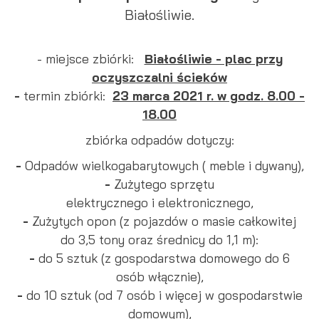
internetowej. Treści promocyjne mogą pojawić się na stronach
Białośliwie.
podmiotów trzecich lub firm będących naszymi partnerami
oraz innych dostawców usług. Firmy te działają w charakterze
pośredników prezentujących nasze treści w postaci
- miejsce zbiórki:
Białośliwie - plac przy
wiadomości, ofert, komunikatów mediów społecznościowych.
oczyszczalni ścieków
-
termin zbiórki:
23 marca 2021 r. w godz. 8.00 -
18.00
zbiórka odpadów dotyczy:
-
Odpadów wielkogabarytowych ( meble i dywany),
-
Zużytego sprzętu
elektrycznego i elektronicznego,
-
Zużytych opon (z pojazdów o masie całkowitej
do 3,5 tony oraz średnicy do 1,1 m):
-
do 5 sztuk (z gospodarstwa domowego do 6
osób włącznie),
-
do 10 sztuk (od 7 osób i więcej w gospodarstwie
domowym),