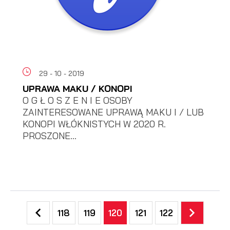
29 - 10 - 2019
UPRAWA MAKU / KONOPI
O G Ł O S Z E N I E OSOBY
ZAINTERESOWANE UPRAWĄ MAKU I / LUB
KONOPI WŁÓKNISTYCH W 2020 R.
PROSZONE...
118
119
120
121
122