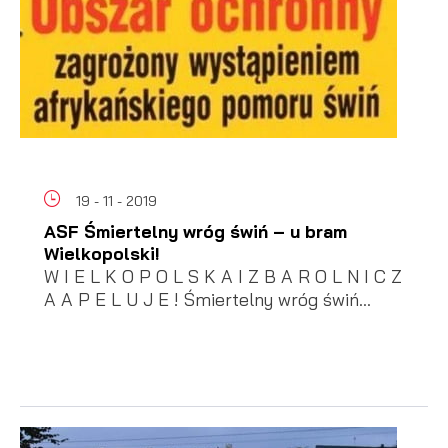
19 - 11 - 2019
ASF Śmiertelny wróg świń – u bram
Wielkopolski!
W I E L K O P O L S K A I Z B A R O L N I C Z
A A P E L U J E ! Śmiertelny wróg świń...