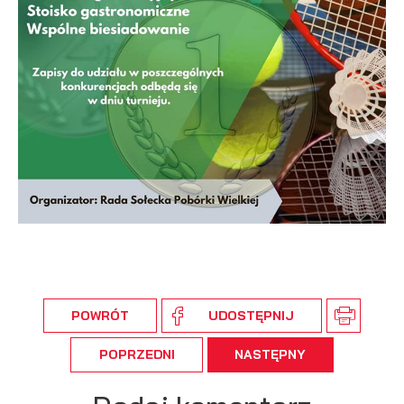
podmiotów trzecich lub firm będących naszymi partnerami
oraz innych dostawców usług. Firmy te działają w charakterze
pośredników prezentujących nasze treści w postaci
wiadomości, ofert, komunikatów mediów społecznościowych.
POWRÓT
UDOSTĘPNIJ
POPRZEDNI
NASTĘPNY