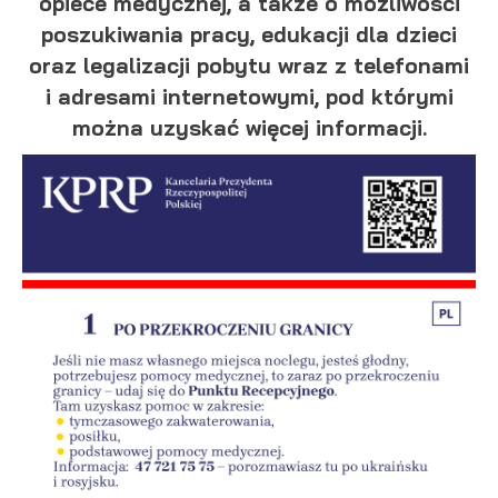
opiece medycznej, a także o możliwości
internetowej. Treści promocyjne mogą pojawić się na stronach
podmiotów trzecich lub firm będących naszymi partnerami
poszukiwania pracy, edukacji dla dzieci
oraz innych dostawców usług. Firmy te działają w charakterze
oraz legalizacji pobytu wraz z telefonami
pośredników prezentujących nasze treści w postaci
wiadomości, ofert, komunikatów mediów społecznościowych.
i adresami internetowymi, pod którymi
można uzyskać więcej informacji.