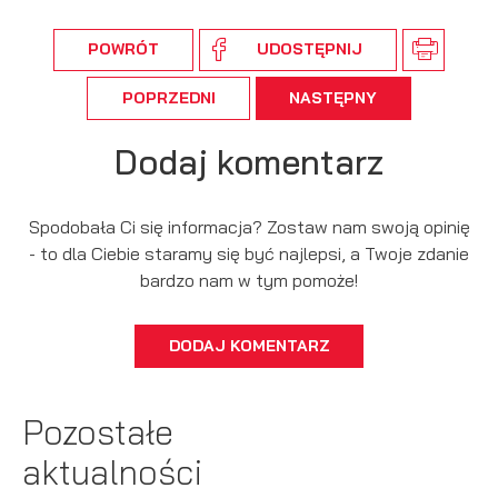
podmiotów trzecich lub firm będących naszymi partnerami
oraz innych dostawców usług. Firmy te działają w charakterze
POWRÓT
UDOSTĘPNIJ
pośredników prezentujących nasze treści w postaci
wiadomości, ofert, komunikatów mediów społecznościowych.
POPRZEDNI
NASTĘPNY
Dodaj komentarz
Spodobała Ci się informacja? Zostaw nam swoją opinię
- to dla Ciebie staramy się być najlepsi, a Twoje zdanie
bardzo nam w tym pomoże!
DODAJ KOMENTARZ
Pozostałe
aktualności