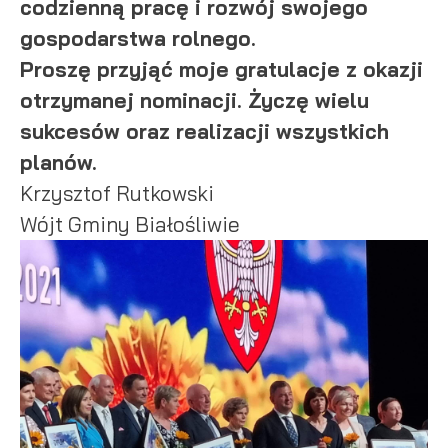
codzienną pracę i rozwój swojego
podmiotów trzecich lub firm będących naszymi partnerami
gospodarstwa rolnego.
oraz innych dostawców usług. Firmy te działają w charakterze
pośredników prezentujących nasze treści w postaci
Proszę przyjąć moje gratulacje z okazji
wiadomości, ofert, komunikatów mediów społecznościowych.
otrzymanej nominacji. Życzę wielu
sukcesów oraz realizacji wszystkich
planów.
Krzysztof Rutkowski
Wójt Gminy Białośliwie