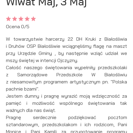
Wiwat Maj, 3 Maj
zapamiętanie wprowadzonych przez Ciebie ustawień oraz
personalizację określonych funkcjonalności czy
prezentowanych treści.
Dzięki tym plikom cookies możemy zapewnić Ci większy
Więcej
Ocena 0/5
komfort korzystania z funkcjonalności naszej strony poprzez
dopasowanie jej do Twoich indywidualnych preferencji.
W towarzystwie harcerzy 22 DH Kruki z Białośliwia
Wyrażenie zgody na funkcjonalne i personalizacyjne pliki
Analityczne
i Druhów OSP Białośliwie wciągnęliśmy flagę na maszt
cookies gwarantuje dostępność większej ilości funkcji na
Analityczne pliki cookies pomagają nam rozwijać się i
stronie.
przy Urzędzie Gminy , by następnie wziąć udział we
dostosowywać do Twoich potrzeb.
mszy świętej w intencji Ojczyzny.
Cookies analityczne pozwalają na uzyskanie informacji w
Całość naszego świętowania wypełniły przedszkolaki
Więcej
zakresie wykorzystywania witryny internetowej, miejsca oraz
z Samorządowe Przedszkole W Białośliwiu
częstotliwości, z jaką odwiedzane są nasze serwisy www.
z niesamowitym programem artystycznym pn. "Polska
Dane pozwalają nam na ocenę naszych serwisów
Reklamowe
pachnie bzami".
internetowych pod względem ich popularności wśród
Jestem dumny i pragnę wyrazić moją wdzięczność za
Dzięki reklamowym plikom cookies prezentujemy Ci
użytkowników. Zgromadzone informacje są przetwarzane w
najciekawsze informacje i aktualności na stronach naszych
formie zanonimizowanej. Wyrażenie zgody na analityczne pliki
pamięć i możliwość wspólnego świętowania tak
partnerów.
cookies gwarantuje dostępność wszystkich funkcjonalności.
ważnych dla nas świąt.
Promocyjne pliki cookies służą do prezentowania Ci naszych
Pragnę serdecznie podziękować pocztom
Więcej
komunikatów na podstawie analizy Twoich upodobań oraz
sztandarowym, przedszkolakom i ich rodzicom, Pani
Twoich zwyczajów dotyczących przeglądanej witryny
Monice i Pani Kamili za przygotowanie programu