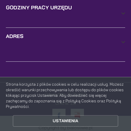
GODZINY PRACY URZĘDU
ADRES
Strona korzysta z plików cookies w celu realizacji usług. Możesz
określić warunki przechowywania lub dostępu do plików cookies
Odwiedzin: 1635058
klikając przycisk Ustawienia. Aby dowiedzieć się więcej
zachęcamy do zapoznania się z Polityką Cookies oraz Polityką
Online: 28
Prywatności.
ZAPISZ WYBRANE
USTAWIENIA
ZEZWÓL NA WSZYSTKIE
Copyright by bialosliwie.pl