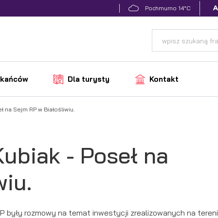
14°C
Pochmurno
zkańców
Dla turysty
Kontakt
ł na Sejm RP w Białośliwiu.
Kubiak - Poseł na
wiu.
RP były rozmowy na temat inwestycji zrealizowanych na teren