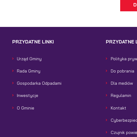
D
PRZYDATNE LINKI
PRZYDATNE L
Urząd Gminy
Polityka pry
Rada Gminy
Do pobrania
Gospodarka Odpadami
Dla mediów
Inwestycje
Regulamin
O Gminie
Kontakt
Cyberbezpie
Czujnik powi