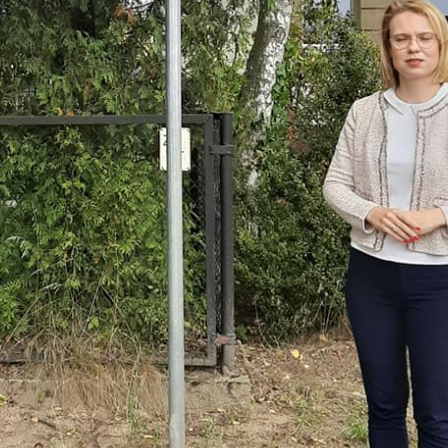
stawienia
zanujemy Twoją prywatność. Możesz zmienić ustawienia cookies lub zaakceptow
e wszystkie. W dowolnym momencie możesz dokonać zmiany swoich ustawień.
iezbędne
ezbędne pliki cookies służą do prawidłowego funkcjonowania strony internetowej
ożliwiają Ci komfortowe korzystanie z oferowanych przez nas usług.
iki cookies odpowiadają na podejmowane przez Ciebie działania w celu m.in.
ęcej
stosowania Twoich ustawień preferencji prywatności, logowania czy wypełniania
rmularzy. Dzięki plikom cookies strona, z której korzystasz, może działać bez
kłóceń.
unkcjonalne i personalizacyjne
go typu pliki cookies umożliwiają stronie internetowej zapamiętanie
rowadzonych przez Ciebie ustawień oraz personalizację określonych