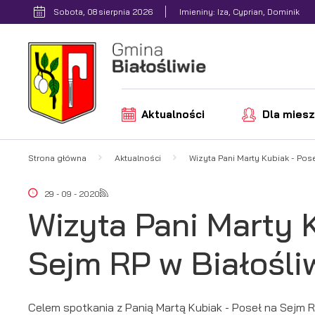
Przejdź do menu.
Przejdź do wyszukiwarki.
Przejdź do treści.
Przejdź do ustawień wielkości czcionki.
Włącz wersję kontrastową strony.
Sobota, 08 sierpnia 2026
Imieniny: Iza, Cyprian, Dominik
Aktualności
Dla mies
Strona główna
Aktualności
Wizyta Pani Marty Kubiak - Pose
29 - 09 - 2020
Wizyta Pani Marty 
Sejm RP w Białośli
Celem spotkania z Panią Martą Kubiak - Poseł na Sejm 