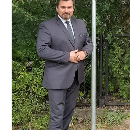
U
S
j
N
Ni
um
Pl
Wi
do
fo
za
F
Te
wp