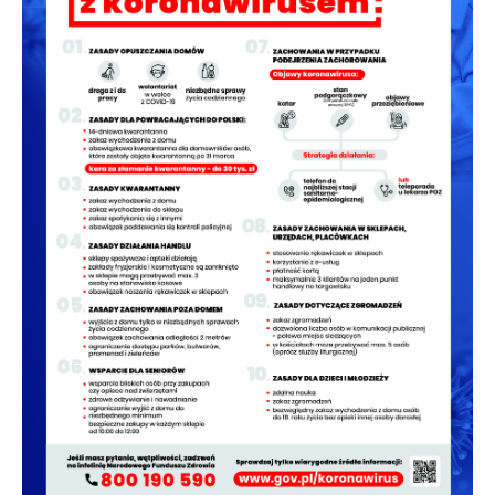
podmiotów trzecich lub firm będących naszymi partnerami
oraz innych dostawców usług. Firmy te działają w charakterze
pośredników prezentujących nasze treści w postaci
wiadomości, ofert, komunikatów mediów społecznościowych.