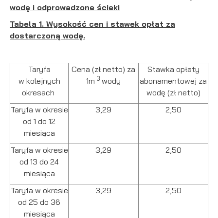
wodę i odprowadzone ścieki
podmiotów trzecich lub firm będących naszymi partnerami
oraz innych dostawców usług. Firmy te działają w charakterze
Tabela 1. Wysokość cen i stawek opłat za
pośredników prezentujących nasze treści w postaci
dostarczoną wodę.
wiadomości, ofert, komunikatów mediów społecznościowych.
Taryfa
Cena (zł netto) za
Stawka opłaty
3
w kolejnych
1m
wody
abonamentowej za
okresach
wodę (zł netto)
Taryfa w okresie
3,29
2,50
od 1 do 12
miesiąca
Taryfa w okresie
3,29
2,50
od 13 do 24
miesiąca
Taryfa w okresie
3,29
2,50
od 25 do 36
miesiąca