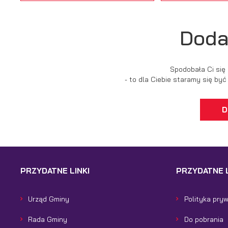
Doda
Spodobała Ci się
- to dla Ciebie staramy się by
D
PRZYDATNE LINKI
PRZYDATNE L
Urząd Gminy
Polityka pry
Rada Gminy
Do pobrania