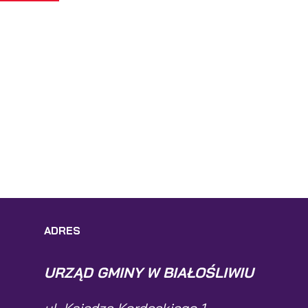
ADRES
URZĄD GMINY W BIAŁOŚLIWIU
ul. Księdza Kordeckiego 1