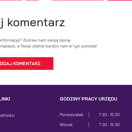
j komentarz
 informacja? Zostaw nam swoją opinię
ć najlepsi, a Twoje zdanie bardzo nam w tym pomoże!
ODAJ KOMENTARZ
INKI
GODZINY PRACY URZĘDU
Poniedziałek
7:30 - 15:30
watności
Wtorek
7:30 - 15:30