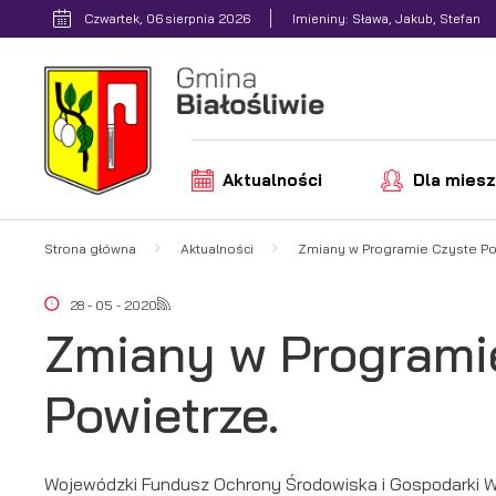
Przejdź do menu.
Przejdź do wyszukiwarki.
Przejdź do treści.
Przejdź do ustawień wielkości czcionki.
Włącz wersję kontrastową strony.
Czwartek, 06 sierpnia 2026
Imieniny: Sława, Jakub, Stefan
Aktualności
Dla mies
Strona główna
Aktualności
Zmiany w Programie Czyste Po
28 - 05 - 2020
Zmiany w Programi
Powietrze.
Wojewódzki Fundusz Ochrony Środowiska i Gospodarki Wo