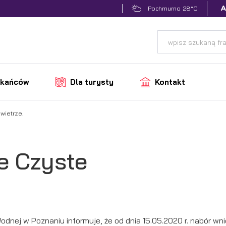
28°C
Pochmurno
zkańców
Dla turysty
Kontakt
wietrze.
e Czyste
dnej w Poznaniu informuje, że od dnia 15.05.2020 r. nabór wn