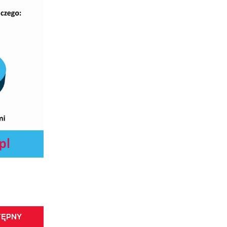
a
h
TĘPNY