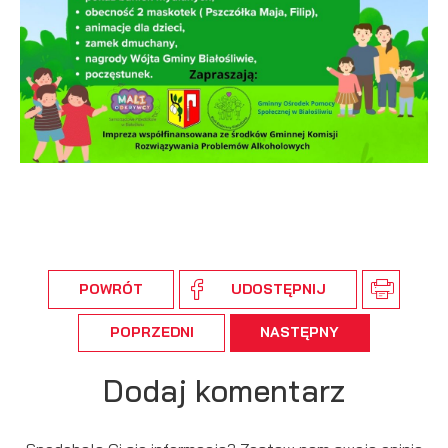
podmiotów trzecich lub firm będących naszymi partnerami
oraz innych dostawców usług. Firmy te działają w charakterze
pośredników prezentujących nasze treści w postaci
wiadomości, ofert, komunikatów mediów społecznościowych.
POWRÓT
UDOSTĘPNIJ
POPRZEDNI
NASTĘPNY
Dodaj komentarz